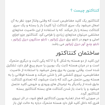
کنتاکتور چیست ؟
کنتاکتور یک کلید مغناطیس است که وقتی ولتاژ مورد نظر به آن
اعمال میشود یک سری کنتاکت (یا کلید) باز را بسته و یک سری
کنتاکت بسته را باز میکند. که با استفاده از این خاصیت مدارهای
مختلفی میتوان مدارهای زیادی را طراحی کرد. کنتاکتور جزو اجزای
اصلی و مهم در تابلو برق
دیزل ژنراتور
،
تابلو سنکرون دیزل ژنراتور
،
تابلو چنج آور دیزل ژنراتور
می باشد.
ساختمان کنتاکتور
این کلید از دو هسته به شکل E یا U که یکی ثابت و دیگری متحرک
است و در میان هسته ثابت یک بوبین یا سیم پیچ قرار دارد، تشکیل
شده است. وقتی بوبین به برق وصل میشود با استفاده از خاصیت
مغناطیسی، نیروی کششی فنر را خنثی میکند و هسته فوقانی را به
هسته رویی متصل می کند که باعث میشود، که تعدادی کنتاکت
عایق شده از یکدیگر به ترمینال های ورودی و خروجی کلید متصل
میشود و یا باعث باز شدن کنتاکت های بسته کنتاکتور بسته
کنتاکتور گردد.
در صورتی که مدار تغذیه بوبین کنتاکتور قطع شود، در اثر نیروی
فنری که داخل کلید قرار دارد هسته متحرک دباره به حالت اول باز