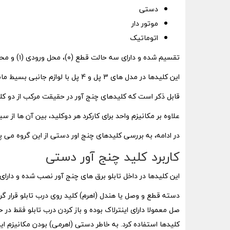
دستی
موتور دار
اتوماتیک
تقسیم شده و دارای سه حالت قطع (۰)، محل ورودی (۱) و محل ورودی (۲) می باشد.
این کلیدها در مدل های 3 پل و 4 پل با لوازم جانبی بسیط مانند انواع پلاتین های کمکی، هندل، اینترلاک ها و… عرضه می شوند.
قابل ذکر است که کلیدهای چنج آور در حقیقت مرکب از دو کل
علاوه بر مکانیزم واحد برای کارکرد هر دوکلید، بین آن ها از س
در ادامه، به بررسی کلیدهای چنج اور دستی از این گروه می پر
کاربرد کلید چنج آور دستی
این کلیدها در داخل تابلو برق های چنج آور نصب شده و دارا
دسته قطع و وصل یا هندل (اهرم) کلید روی درب تابلو قرار گرف
کلیدها استفاده کرد. به خاطر دستی (اهرمی) بودن مکانیزم ای