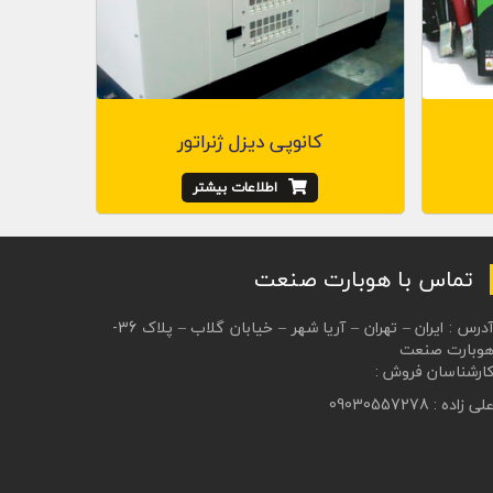
کانوپی دیزل ژنراتور
اطلاعات بیشتر
تماس با هوبارت صنعت
آدرس : ایران – تهران – آریا شهر – خیابان گلاب – پلاک 36-
وبارت صنعت
ارشناسان فروش :
لی زاده : 09030557278