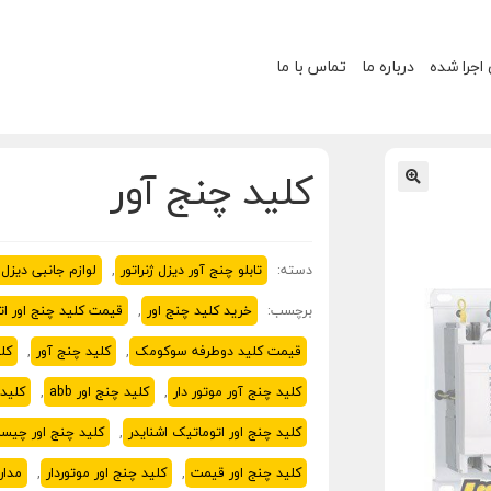
 اجرا شده
درباره ما
تماس با ما
کلید چنج آور
🔍
دسته:
تابلو چنج آور دیزل ژنراتور
,
لوازم جانبی دیزل ژ
برچسب:
خرید کلید چنج اور
,
قیمت کلید چنج اور ات
قیمت کلید دوطرفه سوکومک
,
کلید چنج آور
,
کلی
کلید چنج آور موتور دار
,
کلید چنج اور abb
,
کلید چن
کلید چنج اور اتوماتیک اشنایدر
,
کلید چنج اور چیس
کلید چنج اور قیمت
,
کلید چنج اور موتوردار
,
مدار