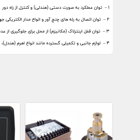
1 – توان عملکرد به صورت دستی (هندلی) و کنترل از راه دور
2 – توان اتصال به رله های چنج آور و انواع مدار الکتریکی جهت ساختار چنج آور خودکار
3 – توان قفل اینترلاک (مکانیزم) از محل برای جلوگیری از عدم عملکرد دستی و کنترل از راه دور
4 – لوازم جانبی و تکمیلی گسترده مانند انواع اهرم (هندل)، پلاتین های کمکی و موتور و…