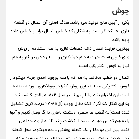
جوش
یکی از آیین های تولید می باشد. هدف اصلی آن اتصال دو قطعه
فلزی به یکدیگر است به شکلی که خواص اتصال برابر و خواص ماده
پایه باشد
بهترین فرآبند اتصال دائم قطعات فلزی به هم استفاده از روش
های ذوبی است جهت انجام جوشکاری و اتصال دادن دو فلز به هم
نیاز به قوس الکتریکی است.
اتصال دو قطب مخالف به هم که باعث بوجود آمدن جرقه میشود را
قوس الکتزیکی مینامند این روش اکثرا در جوشکاری مورد استفاده
است این اختراع بنام ولتا پتروف در سال 1802 میلادی کشف شد
به این شکل که اگر 2 تکه ذغال چوب (از 85-97 درصد کربن تشکیل
شده است)به قطب ها منفی ومثبت باطری بزرگ وصل کنیم و آنها
را به هم تماس دهیم و بعد از گذشت چند ثانیه از هم جدا می
کنیم بین این دو ذغال یک شعله روشنی دیده میشود، محل شعله
که از شدت حرارت سفید شه در انتهای ذغالها دیده میشود و که