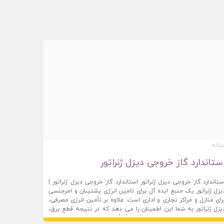
قاله
ستاندارد گاز خروجی دیزل ژنراتور
ستاندارد گاز خروجی دیزل ژنراتور استاندارد گاز خروجی دیزل ژنراتور |
یزل ژنراتور یک منبع ایده آل برای تامین انرژی پشتیبان و امرجنسی
رای منازل و مراکز تجاری و اداری است. علاوه بر تأمین انرژی مصرفی،
یزل ژنراتور به شما این اطمینان را می دهد که در نتیجه قطع برق،
وبارت صنعت
06 آگوست 2019
جهیزات بحرانی سیستم شما خاموش […]