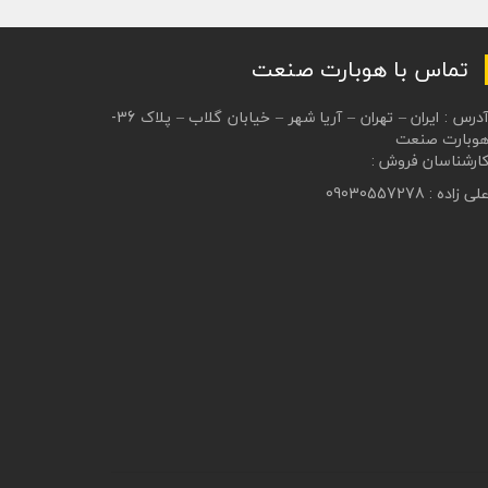
ادامه مطلب
تماس با هوبارت صنعت
آدرس : ایران – تهران – آریا شهر – خیابان گلاب – پلاک 36-
وبارت صنعت
ارشناسان فروش :
لی زاده : 09030557278