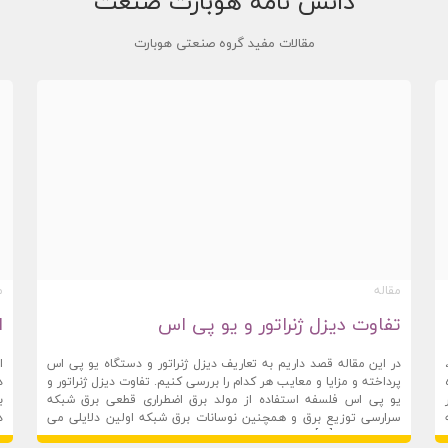
دانش نامه هوبارت صنعت
مقالات مفید گروه صنعتی هوبارت
مقاله
م
تفاوت دیزل ژنراتور و یو پی اس
ا
در این مقاله قصد داریم به تعاریف دیزل ژنراتور و دستگاه یو پی اس
ا
پرداخته و مزایا و معایب هر کدام را بررسی کنیم. تفاوت دیزل ژنراتور و
د
یو پی اس فلسفه استفاده از مولد برق اضطراری قطعی برق شبکه
ب
سرارسی توزیع برق و همچنین نوسانات برق شبکه اولین دلایلی می
د
هوبارت صنعت
24 آگوست 2019
ه
باشد که ما را […]
ت