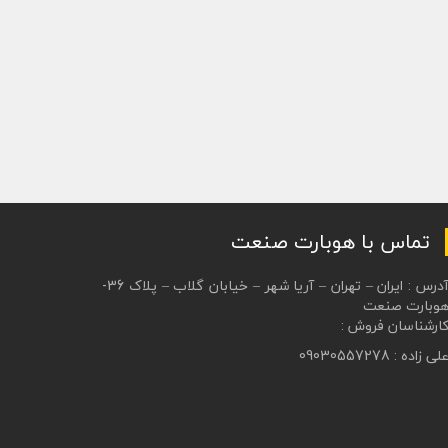
تماس با هوبارت صنعت
آدرس : ایران – تهران – آریا شهر – خیابان گلاب – پلاک 36-
وبارت صنعت
ارشناسان فروش :
لی زاده : 09030557278