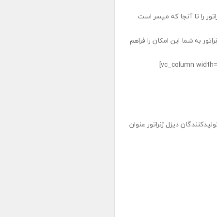
ور را تا آنجا که میسر است
اتور به شما این امکان را فراهم
[/vc_column_text][/vc_column][/vc_row][vc_row][vc_column width=”1/3″]
لیدکنندگان دیزل ژنراتور عنوان