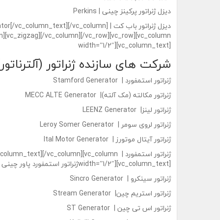
دیزل ژنراتور پرکینز چینی | Perkins
دیزل ژنراتور باب کت | column_text][/vc_column
n][vc_zigzag][/vc_column][/vc_row][vc_row][vc_column
width=”1/2″][vc_column_text]
شرکت های سازنده ژنراتور (آلترناتور)
ژنراتور استمفورد | Stamford Generator
ژنراتور مکالته (مک آلته)| MECC ALTE Generator
ژنراتور لینز| LEENZ Generator
ژنراتور لروی سومر | Leroy Somer Generator
ژنراتور آیتال موتورز | Ital Motor Generator
ژنراتور استمفورد | text][/vc_column][vc_column
width=”1/2″][vc_column_text]ژنراتور استمفورد پاور چینی | Stamford Power Generator
ژنراتور سینکرو | Sincro Generator
ژنراتور استریم چین| Stream Generator
ژنراتور اس تی چین | ST Generator