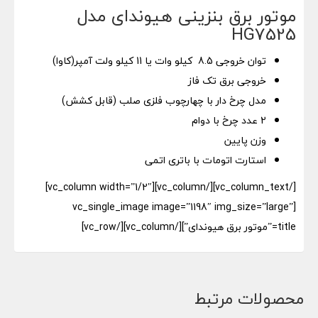
موتور برق بنزینی هیوندای مدل
HG7525
توان خروجی 8.5 کیلو وات یا 11 کیلو ولت آمپر(کاوا)
خروجی برق تک فاز
مدل چرخ دار با چهارچوب فلزی صلب (قابل کشش)
2 عدد چرخ با دوام
وزن پایین
استارت اتومات با باتری اتمی
[/vc_column_text][/vc_column][vc_column width=”1/2″]
[vc_single_image image=”1198″ img_size=”large”
title=”موتور برق هیوندای”][/vc_column][/vc_row]
محصولات مرتبط