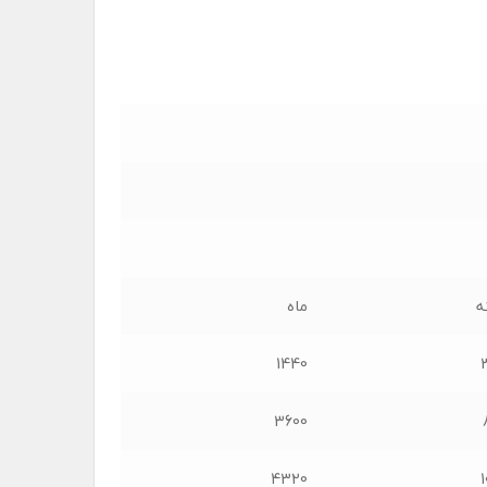
ه
ماه
1440
3600
4320