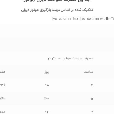
تفکیک شده بر اساس درصد بارگیری موتور دیزلی
مصرف سوخت موتور – لیتر در
ساعت
روز
هفت
336
48
2
840
120
5
1008
144
6