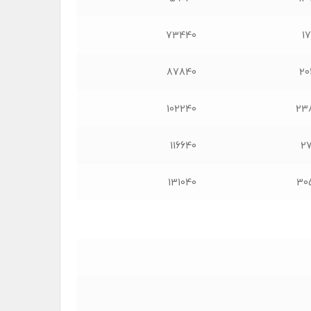
73440
1
87840
20
102240
23
116640
27
131040
30