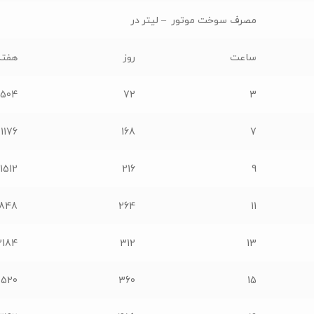
مصرف سوخت موتور – لیتر در
ساعت
روز
هفته
504
72
3
1176
168
7
1512
216
9
1848
264
11
2184
312
13
2520
360
15