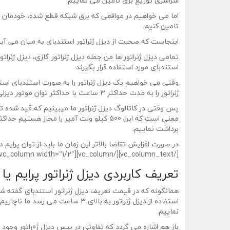
سراسری توزیع برق تامین می نماییم.
اما می خواهیم در مواقعی که برق شبکه قطع شده، خودمان ب
تامین کنیم.
اینجاست که صحبت از دیزل ژنراتور استندبای به میان می آید
تمامی دیزل ژنراتور ها من جمله دیزل ژنراتور گازی، دیزل ژنرا
استندبای مورد استفاده قرار بگیرند.
وقتی می خواهیم یک دیزل ژنراتور را به صورت استندبای است
ژنراتور را به مدت حداکثر 3 ساعت با حداکثر توان موتور دیزلی استفاده کنیم.
برداشت نماییم.
در صورت افزایش تقاضا بالاتر این زمان ما باید از توان پرایم
[/vc_column_text][/vc_column][vc_column width=”1/2″][vc_column_text]
تعریف کاربردی دیزل ژنراتور پرایم یا 
همانگونه که در قیمت تعریف دیزل ژنراتور استندبای گفته ش
استفاده از دیزل ژنراتور به بالای 3 ساعت می
نماییم.
باز هم اشاره می گردد که تفاوتی در بیس دیزل ژ«راتور وجود ن