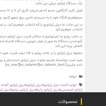
یک دستگاه ژنراتور دیزلی می باشد.
فرض کنید کارگاهی داریم که هر شیفت کاری آن 8 یا 10 ساعت در روز می باشد.
میخواهیم کارگاه خود را به سیستم تامین برق مجهز کنیم. چه
در این حالت ما دیزل ژنراتوری را که انتخاب خواهیم کرد، بر ا
انتخاب خواهیم کرد.
در حالت پرایم ما نمیتوانیم از حداکثر قدرت دیزل ژنراتور استف
گرم شدن دستگاه به مرور ار توان خروجی دستگاه کاسته شده و
کاهش پیدا می کند.
معمولا دیزل ژنراتور را در حالت پرایم با 75 درصد قدرت مورد استفاده قرار می دهند.
امید است توانسته باشیم تفاوت دیزل ژنراتور استندبای و پرا
داده باشیم.[/vc_column_text][/vc_column][/vc_row]
Posted
مقاله
in
Tagged
تولید کننده دیزل ژنراتور
a
دیزل ژنراتور
a
دیزل ژنراتور آماده ب
ژنراتور امرجنسی
a
دیزل ژنراتور پایه
a
دیزل ژنراتور پرایم
a
دیزل ژنر
محصولات