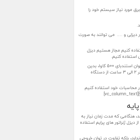
رق مورد نیاز سیستم خود را
.
تور دیزلی و …. می توانند به صورت
فاده کنیم مجاز هستیم دیزل
پس وقتی در کاتالوگ دیزل ژنراتور ما میبینیم که قید شده توان استندبای 500 کاوا، بدین
معنی است که این 500 کیلو ولت آمپر را مجاز هستیم حداکثر 2 الی 3 ساعت از دستگاه
 در محاسبات خود استفاده کنیم.
پایه
د، هنگامی که مدت زمان نیاز به
 رسد ما ناچاریم از دیزل ژنراتور های پرایم استفاده
دارد، بلکه تفاوت در توان خروجی