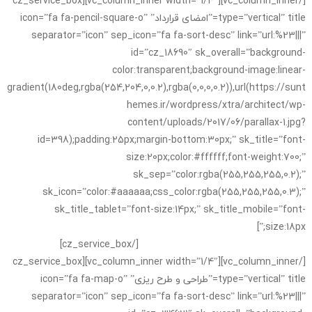
[/vc_column_inner][vc_column_inner width=”1/4″][cz_service_box
type=”vertical” title=”امضای قرارداد” icon=”fa fa-pencil-square-o”
separator=”icon” sep_icon=”fa fa-sort-desc” link=”url:%23|||”
id=”cz_18690″ sk_overall=”background-
color:transparent;background-image:linear-
gradient(180deg,rgba(254,204,0,0.2),rgba(0,0,0,0.2)),url(https://sunt
hemes.ir/wordpress/xtra/architect/wp-
content/uploads/2017/06/parallax-1.jpg?
id=398);padding:25px;margin-bottom:30px;” sk_title=”font-
size:20px;color:#ffffff;font-weight:700;”
sk_sep=”color:rgba(255,255,255,0.2);”
sk_icon=”color:#aaaaaa;css_color:rgba(255,255,255,0.3);”
sk_title_tablet=”font-size:14px;” sk_title_mobile=”font-
size:18px;”]
لورم ایپسوم متن ساختگی با تولید سادگی نامفهوم از صنعت
چاپ و با استفاده از طراحان گرافیک است.
[/cz_service_box]
[/vc_column_inner][vc_column_inner width=”1/4″][cz_service_box
type=”vertical” title=”طراحی و طرح ریزی” icon=”fa fa-map-o”
separator=”icon” sep_icon=”fa fa-sort-desc” link=”url:%23|||”