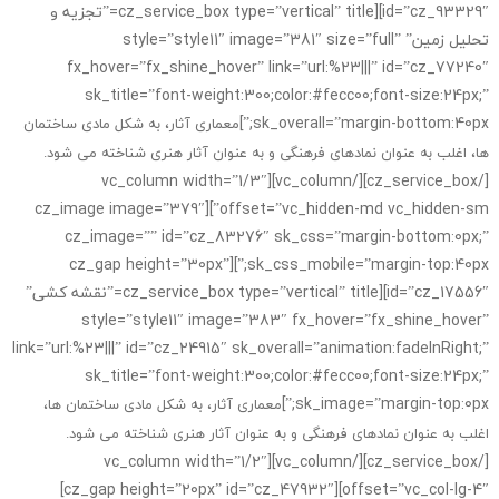
id=”cz_93329″][cz_service_box type=”vertical” title=”تجزیه و
تحلیل زمین” style=”style11″ image=”381″ size=”full”
fx_hover=”fx_shine_hover” link=”url:%23|||” id=”cz_77240″
sk_title=”font-weight:300;color:#fecc00;font-size:24px;”
sk_overall=”margin-bottom:40px;”]
معماری آثار، به شکل مادی ساختمان
ها، اغلب به عنوان نمادهای فرهنگی و به عنوان آثار هنری شناخته می شود.
[/cz_service_box][/vc_column][vc_column width=”1/3″
offset=”vc_hidden-md vc_hidden-sm”][cz_image image=”379″
cz_image=”” id=”cz_83276″ sk_css=”margin-bottom:0px;”
sk_css_mobile=”margin-top:40px;”][cz_gap height=”30px”
id=”cz_17556″][cz_service_box type=”vertical” title=”نقشه کشی”
style=”style11″ image=”383″ fx_hover=”fx_shine_hover”
link=”url:%23|||” id=”cz_24915″ sk_overall=”animation:fadeInRight;”
sk_title=”font-weight:300;color:#fecc00;font-size:24px;”
sk_image=”margin-top:0px;”]
معماری آثار، به شکل مادی ساختمان ها،
اغلب به عنوان نمادهای فرهنگی و به عنوان آثار هنری شناخته می شود.
[/cz_service_box][/vc_column][vc_column width=”1/2″
offset=”vc_col-lg-4″][cz_gap height=”20px” id=”cz_47932″]