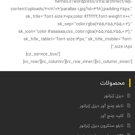
hemes.ir/wordpress/xtra/architect/wp-
content/uploads/2017/06/parallax-1.jpg?id=398);padding:25px;”
sk_title=”font-size:20px;color:#ffffff;font-weight:700;”
sk_sep=”color:rgba(255,255,255,0.2);”
sk_icon=”color:#aaaaaa;css_color:rgba(255,255,255,0.3);”
sk_title_tablet=”font-size:14px;” sk_title_mobile=”font-
size:18px;”]
لورم ایپسوم متن ساختگی با تولید سادگی نامفهوم از صنعت
چاپ و با استفاده از طراحان گرافیک است.
[/cz_service_box]
[/vc_column_inner][/vc_row_inner][/vc_column][/vc_row]
محصولات
دیزل ژنراتور
تابلو چنج آور دیزل ژنراتور
کلید چنج آور
تابلو سنکرون دیزل ژنراتور