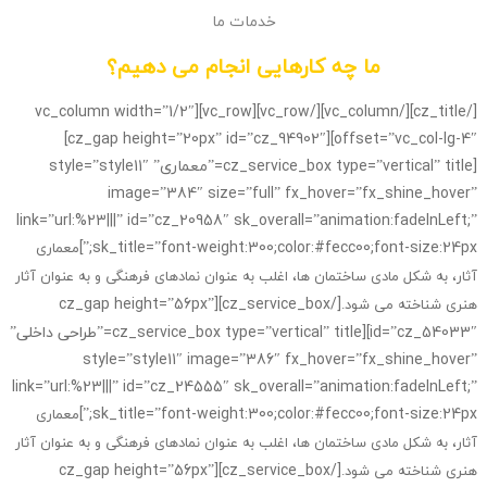
n
خدمات ما
ما چه کارهایی انجام می دهیم؟
[/cz_title][/vc_column][/vc_row][vc_row][vc_column width=”1/2″
offset=”vc_col-lg-4″][cz_gap height=”20px” id=”cz_94902″]
[cz_service_box type=”vertical” title=”معماری” style=”style11″
image=”384″ size=”full” fx_hover=”fx_shine_hover”
link=”url:%23|||” id=”cz_20958″ sk_overall=”animation:fadeInLeft;”
sk_title=”font-weight:300;color:#fecc00;font-size:24px;”]
معماری
آثار، به شکل مادی ساختمان ها، اغلب به عنوان نمادهای فرهنگی و به عنوان آثار
[/cz_service_box][cz_gap height=”56px”
هنری شناخته می شود.
id=”cz_54033″][cz_service_box type=”vertical” title=”طراحی داخلی”
style=”style11″ image=”386″ fx_hover=”fx_shine_hover”
link=”url:%23|||” id=”cz_24555″ sk_overall=”animation:fadeInLeft;”
sk_title=”font-weight:300;color:#fecc00;font-size:24px;”]
معماری
آثار، به شکل مادی ساختمان ها، اغلب به عنوان نمادهای فرهنگی و به عنوان آثار
[/cz_service_box][cz_gap height=”56px”
هنری شناخته می شود.