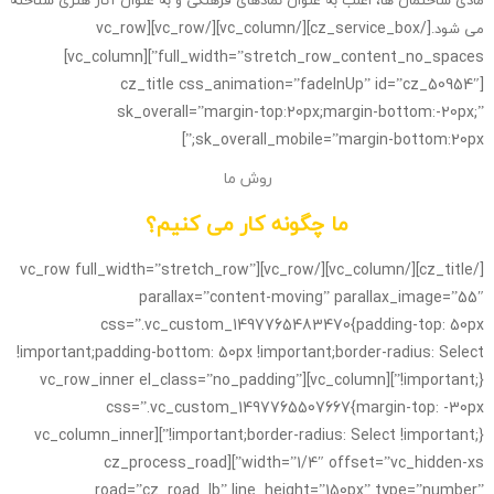
[/cz_service_box][/vc_column][/vc_row][vc_row
می شود.
full_width=”stretch_row_content_no_spaces”][vc_column]
[cz_title css_animation=”fadeInUp” id=”cz_50954″
sk_overall=”margin-top:20px;margin-bottom:-20px;”
sk_overall_mobile=”margin-bottom:20px;”]
روش ما
ما چگونه کار می کنیم؟
[/cz_title][/vc_column][/vc_row][vc_row full_width=”stretch_row”
parallax=”content-moving” parallax_image=”55″
css=”.vc_custom_1497765483470{padding-top: 50px
!important;padding-bottom: 50px !important;border-radius: Select
!important;}”][vc_column][vc_row_inner el_class=”no_padding”
css=”.vc_custom_1497765507667{margin-top: -30px
!important;border-radius: Select !important;}”][vc_column_inner
width=”1/4″ offset=”vc_hidden-xs”][cz_process_road
road=”cz_road_lb” line_height=”150px” type=”number”