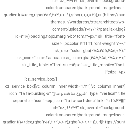
id=”cz_34621″ sk_overall=”background-
color:transparent;background-image:linear-
gradient(180deg,rgba(254,204,0,0.19),rgba(0,0,0,0.2)),url(https://sun
themes.ir/wordpress/xtra/architect/wp-
content/uploads/2017/06/parallax-1.jpg?
id=398);padding:25px;margin-bottom:30px;” sk_title=”font-
size:20px;color:#ffffff;font-weight:700;”
sk_sep=”color:rgba(255,255,255,0.2);”
sk_icon=”color:#aaaaaa;css_color:rgba(255,255,255,0.3);”
sk_title_tablet=”font-size:14px;” sk_title_mobile=”font-
size:18px;”]
لورم ایپسوم متن ساختگی با تولید سادگی نامفهوم از صنعت
چاپ و با استفاده از طراحان گرافیک است.
[/cz_service_box]
[/vc_column_inner][vc_column_inner width=”1/4″][cz_service_box
type=”vertical” title=”شروع ساخت و ساز” icon=”fa fa-building-o”
separator=”icon” sep_icon=”fa fa-sort-desc” link=”url:%23|||”
id=”cz_69769″ sk_overall=”background-
color:transparent;background-image:linear-
gradient(180deg,rgba(254,204,0,0.2),rgba(0,0,0,0.2)),url(https://sunt