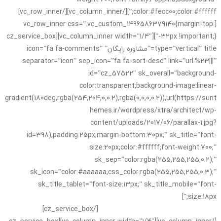
color:#fecc00;color:#ffffff;”][/vc_column_inner][/vc_row_inner]
[vc_row_inner css=”.vc_custom_1496586379140{margin-top:
-32px !important;}”][vc_column_inner width=”1/4″][cz_service_box
type=”vertical” title=”مشاوره رایگان” icon=”fa fa-comments”
separator=”icon” sep_icon=”fa fa-sort-desc” link=”url:%23|||”
id=”cz_57522″ sk_overall=”background-
color:transparent;background-image:linear-
gradient(180deg,rgba(254,204,0,0.2),rgba(0,0,0,0.2)),url(https://sunt
hemes.ir/wordpress/xtra/architect/wp-
content/uploads/2017/06/parallax-1.jpg?
id=398);padding:25px;margin-bottom:30px;” sk_title=”font-
size:20px;color:#ffffff;font-weight:700;”
sk_sep=”color:rgba(255,255,255,0.2);”
sk_icon=”color:#aaaaaa;css_color:rgba(255,255,255,0.3);”
sk_title_tablet=”font-size:13px;” sk_title_mobile=”font-
size:18px;”]
لورم ایپسوم متن ساختگی با تولید سادگی نامفهوم از صنعت
چاپ و با استفاده از طراحان گرافیک است.
[/cz_service_box]