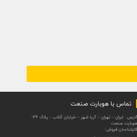
تماس با هوبارت صنعت
آدرس : ایران – تهران – آریا شهر – خیابان گلاب – پلاک 36-
وبارت صنعت
ارشناسان فروش :