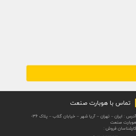
تماس با هوبارت صنعت
آدرس : ایران – تهران – آریا شهر – خیابان گلاب – پلاک 36-
وبارت صنعت
ارشناسان فروش :