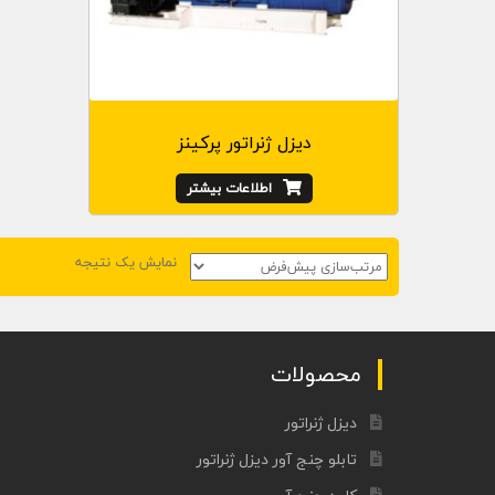
دیزل ژنراتور پرکینز
اطلاعات بیشتر
نمایش یک نتیجه
محصولات
دیزل ژنراتور
تابلو چنج آور دیزل ژنراتور